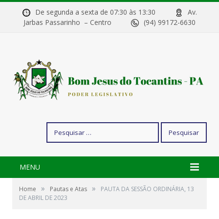
De segunda a sexta de 07:30 às 13:30
Av.
Jarbas Passarinho – Centro
(94) 99172-6630
Pesquisar
por:
MENU
»
»
Home
Pautas e Atas
PAUTA DA SESSÃO ORDINÁRIA, 13
DE ABRIL DE 2023