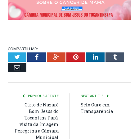
COMPARTILHAR:
Twitter
Facebook
Google+
Pinterest
LinkedIn
Tumblr
Email
PREVIOUS ARTICLE
NEXT ARTICLE
Círio de Nazaré
Selo Ouro em
Bom Jesus do
Transparência
Tocantins Pará,
visita da Imagem
Peregrina a Câmara
Municipal