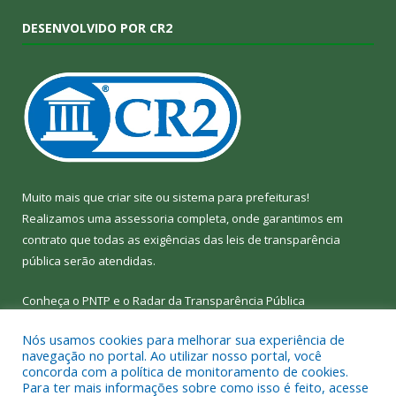
DESENVOLVIDO POR CR2
Muito mais que
criar site
ou
sistema para prefeituras
!
Realizamos uma
assessoria
completa, onde garantimos em
contrato que todas as exigências das
leis de transparência
pública
serão atendidas.
Conheça o
PNTP
e o
Radar da Transparência Pública
Nós usamos cookies para melhorar sua experiência de
navegação no portal. Ao utilizar nosso portal, você
concorda com a política de monitoramento de cookies.
Para ter mais informações sobre como isso é feito, acesse
Todos os direitos reservados a Câmara Municipal de Bom Jesus