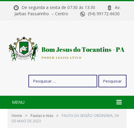
De segunda a sexta de 07:30 às 13:30
Av.
Jarbas Passarinho – Centro
(94) 99172-6630
Pesquisar
por:
MENU
»
»
Home
Pautas e Atas
PAUTA DA SESSÃO ORDINÁRIA, 04
DE MAIO DE 2023