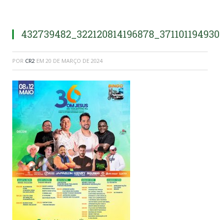
432739482_322120814196878_37110119493
POR
CR2
EM
20 DE MARÇO DE 2024