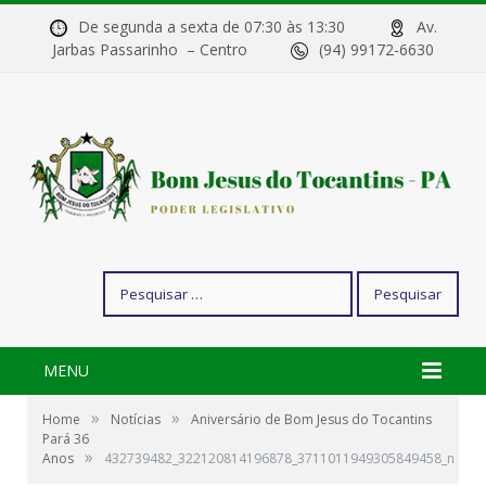
De segunda a sexta de 07:30 às 13:30
Av.
Jarbas Passarinho – Centro
(94) 99172-6630
Pesquisar
por:
MENU
»
»
Home
Notícias
Aniversário de Bom Jesus do Tocantins
Pará 36
»
Anos
432739482_322120814196878_3711011949305849458_n