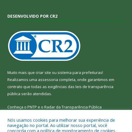
DESENVOLVIDO POR CR2
Muito mais que
criar site
ou
sistema para prefeituras
!
Realizamos uma
assessoria
completa, onde garantimos em
contrato que todas as exigências das
leis de transparência
pública
serão atendidas.
Conheça o
PNTP
e o
Radar da Transparência Pública
Nós usamos cookies para melhorar sua experiência de
navegação no portal. Ao utilizar nosso portal, você
concorda com a política de monitoramento de cookies.