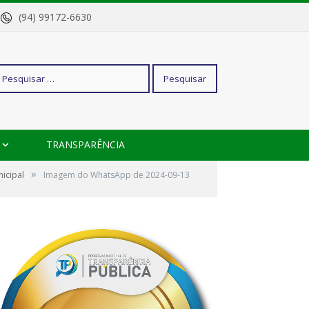
o
(94) 99172-6630
squisar
TRANSPARÊNCIA
r:
»
icipal
Imagem do WhatsApp de 2024-09-13