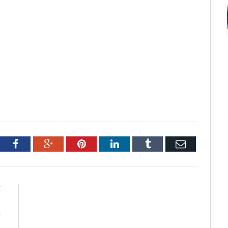
tter
Facebook
Google+
Pinterest
LinkedIn
Tumblr
Email
E
s
a
l