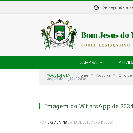
De segunda a 
CÂMARA
ATIVID
»
»
VOCÊ ESTÁ EM:
Home
Notícias
Círio de
à(s) 06.42.11_17a3243d
Imagem do WhatsApp de 2024-0
POR
CR2-ADMIN8
EM
13 DE SETEMBRO DE 2024