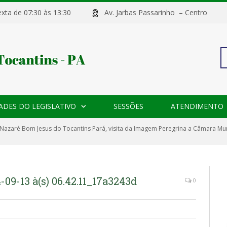
sexta de 07:30 às 13:30
Av. Jarbas Passarinho – Centr
Pe
ADES DO LEGISLATIVO
SESSÕES
ATENDIMENTO
po
 Nazaré Bom Jesus do Tocantins Pará, visita da Imagem Peregrina a Câmara Mun
9-13 à(s) 06.42.11_17a3243d
0