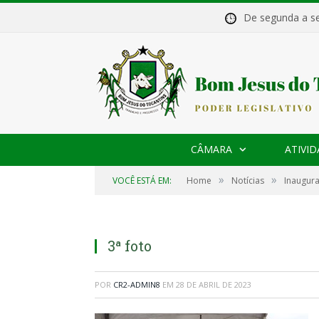
De segunda a 
CÂMARA
ATIVID
»
»
VOCÊ ESTÁ EM:
Home
Notícias
Inaugura
3ª foto
POR
CR2-ADMIN8
EM
28 DE ABRIL DE 2023