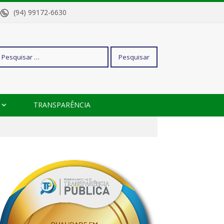
o
(94) 99172-6630
squisar
TRANSPARÊNCIA
r: