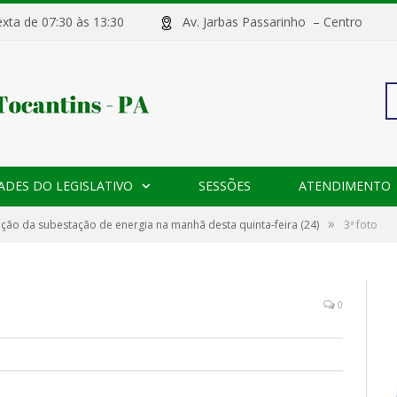
sexta de 07:30 às 13:30
Av. Jarbas Passarinho – Centr
Pe
ADES DO LEGISLATIVO
SESSÕES
ATENDIMENTO
po
»
ção da subestação de energia na manhã desta quinta-feira (24)
3ª foto
0