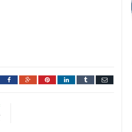
tter
Facebook
Google+
Pinterest
LinkedIn
Tumblr
Email
E
a
)