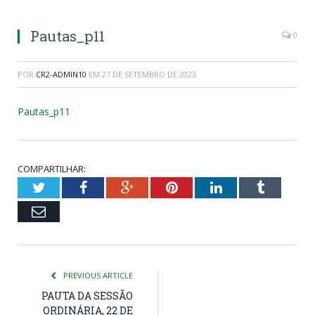
Pautas_p11
0
POR
CR2-ADMIN10
EM
27 DE SETEMBRO DE 2023
Pautas_p11
COMPARTILHAR:
Twitter
Facebook
Google+
Pinterest
LinkedIn
Tumblr
Email
PREVIOUS ARTICLE
PAUTA DA SESSÃO
ORDINÁRIA, 22 DE