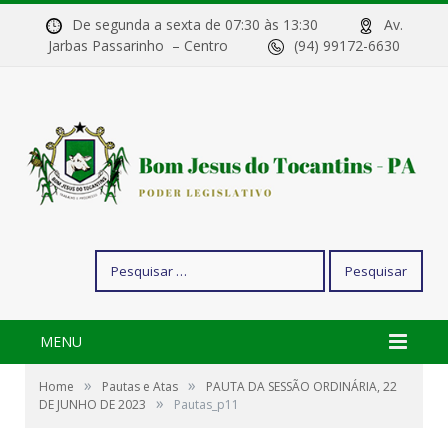
De segunda a sexta de 07:30 às 13:30
Av.
Jarbas Passarinho – Centro
(94) 99172-6630
Pesquisar
por:
MENU
»
»
Home
Pautas e Atas
PAUTA DA SESSÃO ORDINÁRIA, 22
»
DE JUNHO DE 2023
Pautas_p11