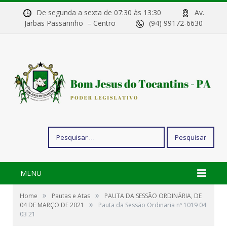
De segunda a sexta de 07:30 às 13:30
Av.
Jarbas Passarinho – Centro
(94) 99172-6630
Pesquisar
por:
MENU
»
»
Home
Pautas e Atas
PAUTA DA SESSÃO ORDINÁRIA, DE
»
04 DE MARÇO DE 2021
Pauta da Sessão Ordinaria nº 1019 04
03 21