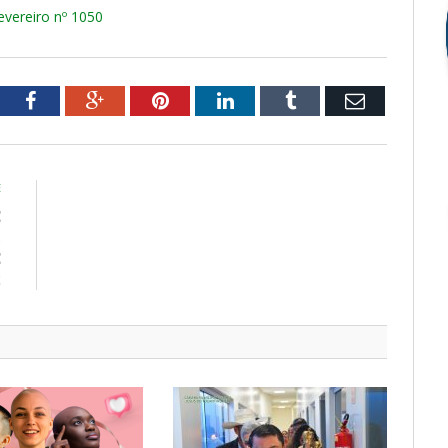
ereiro nº 1050
tter
Facebook
Google+
Pinterest
LinkedIn
Tumblr
Email
E
E
S
E
2