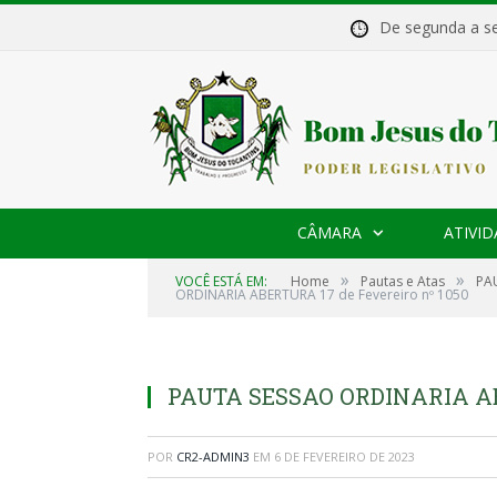
De segunda a 
CÂMARA
ATIVID
»
»
VOCÊ ESTÁ EM:
Home
Pautas e Atas
PA
ORDINARIA ABERTURA 17 de Fevereiro nº 1050
PAUTA SESSAO ORDINARIA ABE
POR
CR2-ADMIN3
EM
6 DE FEVEREIRO DE 2023