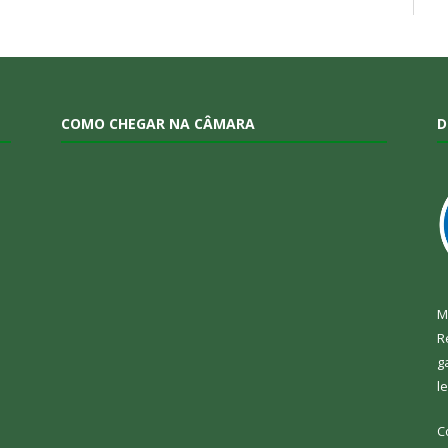
COMO CHEGAR NA CÂMARA
D
M
R
g
l
C