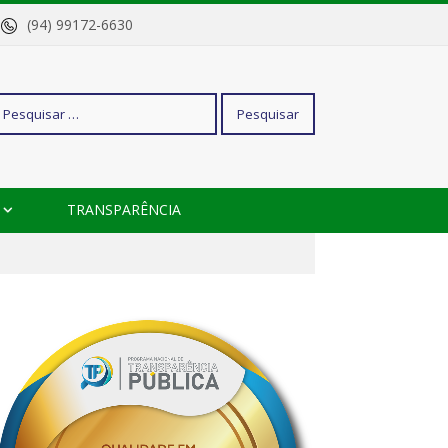
o
(94) 99172-6630
squisar
TRANSPARÊNCIA
r: