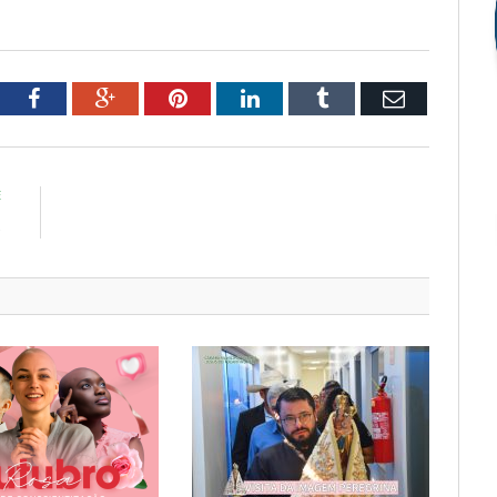
tter
Facebook
Google+
Pinterest
LinkedIn
Tumblr
Email
E
s