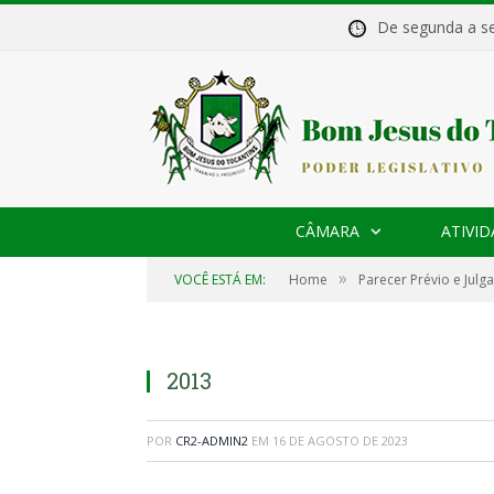
De segunda a 
CÂMARA
ATIVID
»
VOCÊ ESTÁ EM:
Home
Parecer Prévio e Jul
2013
POR
CR2-ADMIN2
EM
16 DE AGOSTO DE 2023