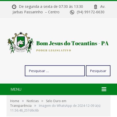
De segunda a sexta de 07:30 às 13:30
Av.
Jarbas Passarinho – Centro
(94) 99172-6630
Pesquisar
por:
MENU
»
»
Home
Notícias
Selo Ouro em
»
Transparência
Imagem do WhatsApp de 2024-12-09 à(s)
11.56.48_257d6c6b