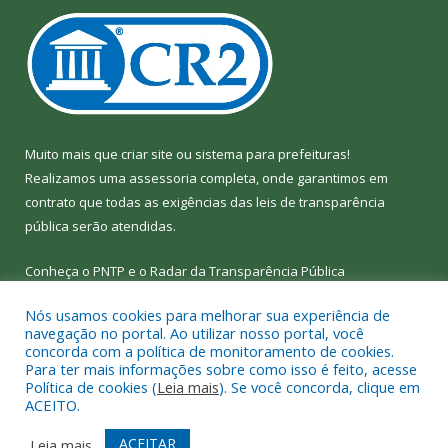
Muito mais que
criar site
ou
sistema para prefeituras
!
Realizamos uma
assessoria
completa, onde garantimos em
contrato que todas as exigências das
leis de transparência
pública
serão atendidas.
Conheça o
PNTP
e o
Radar da Transparência Pública
Nós usamos cookies para melhorar sua experiência de
navegação no portal. Ao utilizar nosso portal, você
concorda com a política de monitoramento de cookies.
Para ter mais informações sobre como isso é feito, acesse
Todos os direitos reservados a Câmara Municipal de Bom Jesus
Política de cookies (
Leia mais
). Se você concorda, clique em
do Tocantins.
ACEITO.
Mapa do Site
Acessar Área Administrativa
ACEITAR
Leia mais