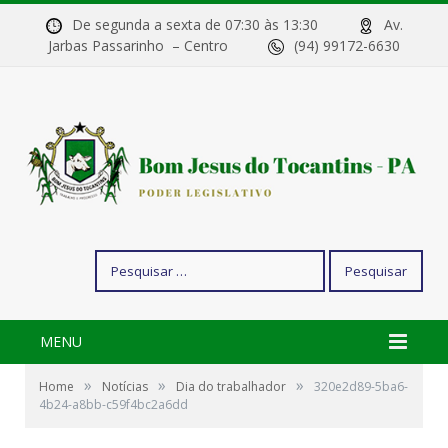
De segunda a sexta de 07:30 às 13:30
Av.
Jarbas Passarinho – Centro
(94) 99172-6630
Pesquisar
por:
MENU
»
»
»
Home
Notícias
Dia do trabalhador
320e2d89-5ba6-
4b24-a8bb-c59f4bc2a6dd