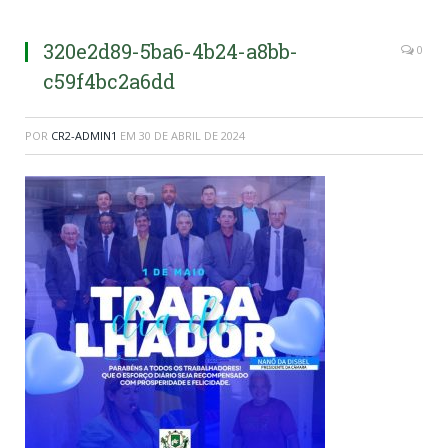
320e2d89-5ba6-4b24-a8bb-
0
c59f4bc2a6dd
POR
CR2-ADMIN1
EM
30 DE ABRIL DE 2024