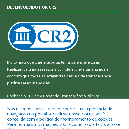
DESENVOLVIDO POR CR2
Muito mais que
criar site
ou
sistema para prefeituras
!
Realizamos uma
assessoria
completa, onde garantimos em
contrato que todas as exigências das
leis de transparência
pública
serão atendidas.
Conheça o
PNTP
e o
Radar da Transparência Pública
Nós usamos cookies para melhorar sua experiência de
navegação no portal. Ao utilizar nosso portal, você
concorda com a política de monitoramento de cookies.
Para ter mais informações sobre como isso é feito, acesse
Todos os direitos reservados a Câmara Municipal de Bom Jesus