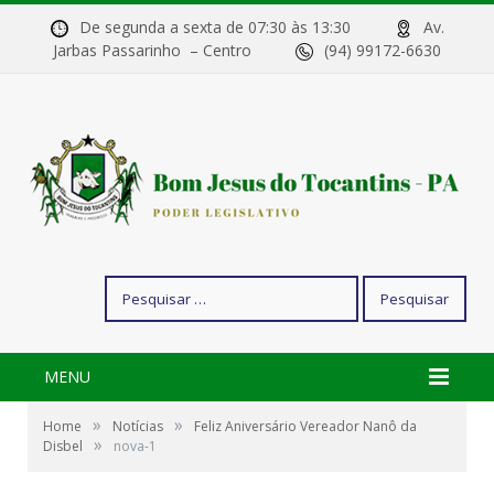
De segunda a sexta de 07:30 às 13:30
Av.
Jarbas Passarinho – Centro
(94) 99172-6630
Pesquisar
por:
MENU
»
»
Home
Notícias
Feliz Aniversário Vereador Nanô da
»
Disbel
nova-1