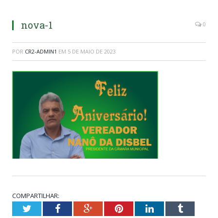
nova-1
0
POR
CR2-ADMIN1
EM
5 DE MAIO DE 2023
COMPARTILHAR:
Twitter
Facebook
Google+
Pinterest
LinkedIn
Tumblr