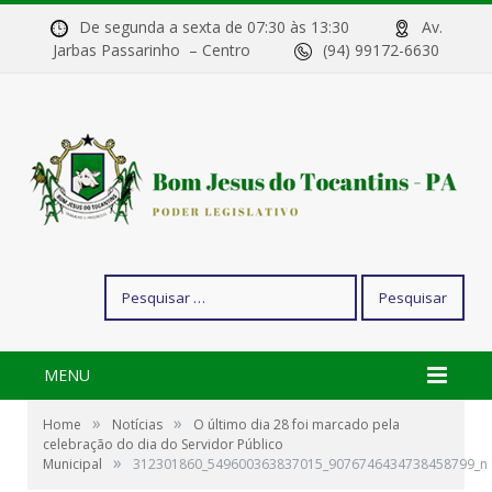
De segunda a sexta de 07:30 às 13:30
Av.
Jarbas Passarinho – Centro
(94) 99172-6630
Pesquisar
por:
MENU
»
»
Home
Notícias
O último dia 28 foi marcado pela
celebração do dia do Servidor Público
»
Municipal
312301860_549600363837015_9076746434738458799_n