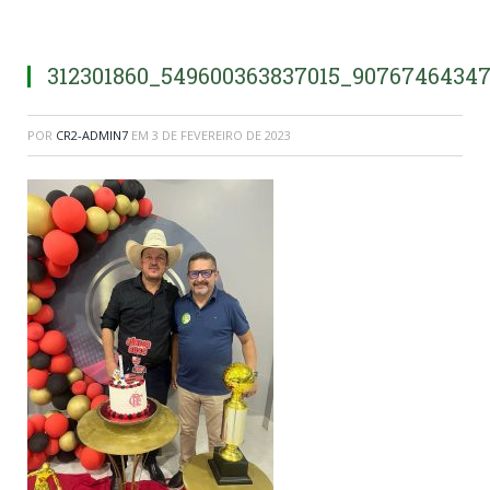
312301860_549600363837015_9076746434
POR
CR2-ADMIN7
EM
3 DE FEVEREIRO DE 2023